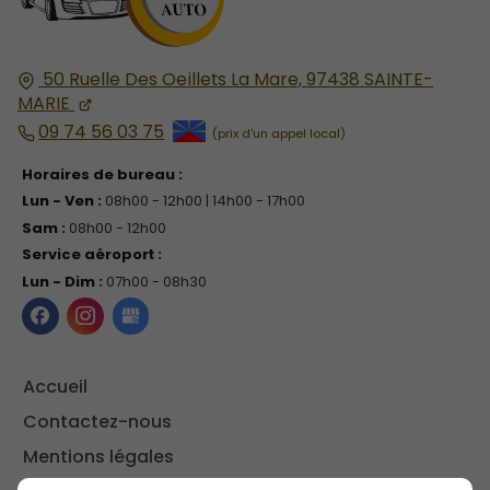
50 Ruelle Des Oeillets La Mare,
97438
SAINTE-
MARIE
09 74 56 03 75
Horaires de bureau :
Lun - Ven :
08h00 - 12h00 | 14h00 - 17h00
Sam :
08h00 - 12h00
Service aéroport :
Lun - Dim :
07h00 - 08h30
Accueil
Contactez-nous
Mentions légales